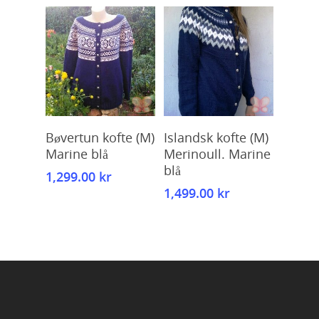
Kjøp
Kjøp
Bøvertun kofte (M)
Islandsk kofte (M)
Marine blå
Merinoull. Marine
blå
1,299.00
kr
1,499.00
kr