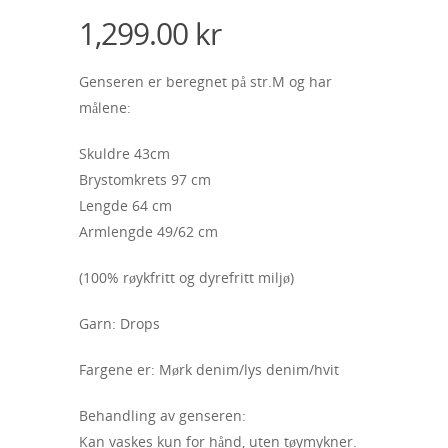
1,299.00
kr
Genseren er beregnet på str.M og har
målene:
Skuldre 43cm
Brystomkrets 97 cm
Lengde 64 cm
Armlengde 49/62 cm
(100% røykfritt og dyrefritt miljø)
Garn: Drops
Fargene er: Mørk denim/lys denim/hvit
Behandling av genseren:
Kan vaskes kun for hånd, uten tøymykner.