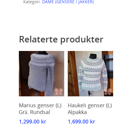
Kategori:
DAME (GENSERE / JAKKER)
Relaterte produkter
Kjøp
Kjøp
Marius genser (L)
Haukeli genser (L)
Grå. Rundsal
Alpakka
1,299.00
kr
1,699.00
kr