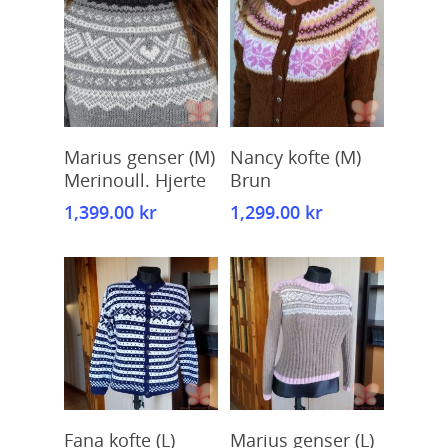
Kjøp
Kjøp
Marius genser (M)
Nancy kofte (M)
Merinoull. Hjerte
Brun
1,399.00
kr
1,299.00
kr
Kjøp
Kjøp
Fana kofte (L)
Marius genser (L)