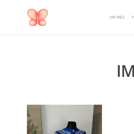
OM MEG
P
I