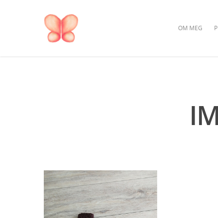
OM MEG
P
I