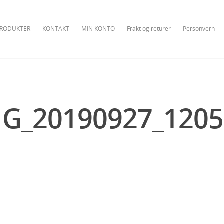
RODUKTER
KONTAKT
MIN KONTO
Frakt og returer
Personvern
MG_20190927_1205