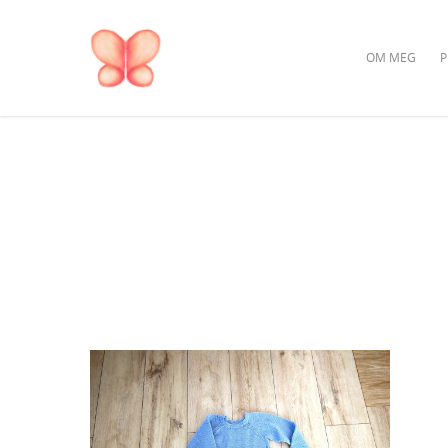
OM MEG
P