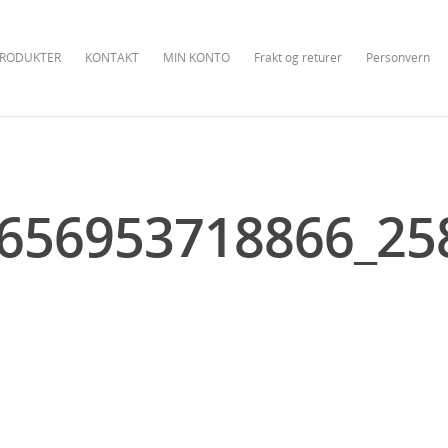
RODUKTER
KONTAKT
MIN KONTO
Frakt og returer
Personvern
656953718866_25