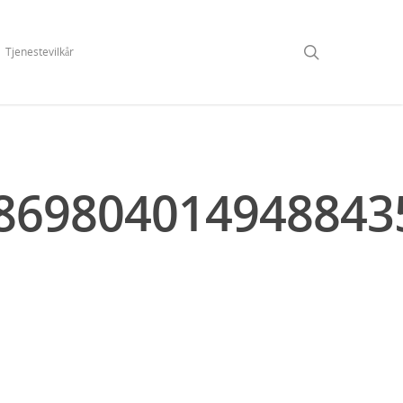
Tjenestevilkår
8698040149488435