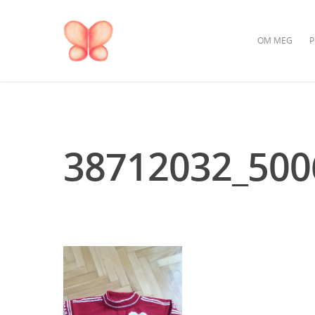
OM MEG
P
38712032_500