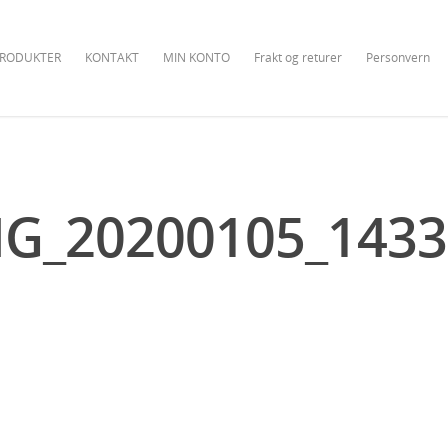
RODUKTER
KONTAKT
MIN KONTO
Frakt og returer
Personvern
MG_20200105_1433