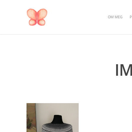
OM MEG
P
I