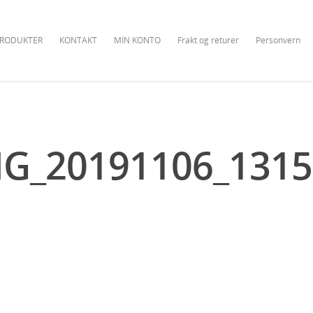
RODUKTER
KONTAKT
MIN KONTO
Frakt og returer
Personvern
MG_20191106_1315