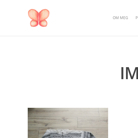
OM MEG
P
I