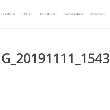
RODUKTER
KONTAKT
MIN KONTO
Frakt og returer
Personvern
MG_20191111_1543