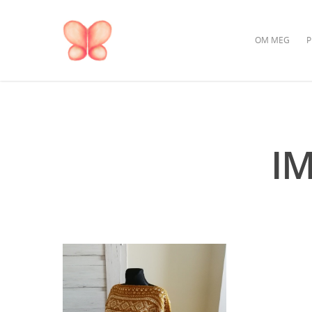
OM MEG
P
I