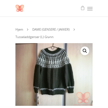
Hjem
DAME (GENSERE / JAKKER)
Tusseladdgenser (L) Grønn