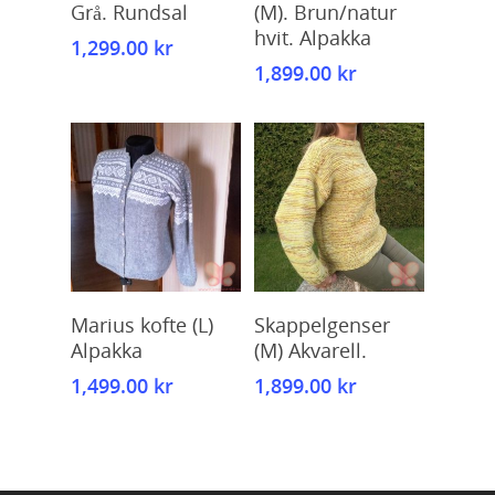
Grå. Rundsal
(M). Brun/natur
hvit. Alpakka
1,299.00
kr
1,899.00
kr
Kjøp
Kjøp
Marius kofte (L)
Skappelgenser
Alpakka
(M) Akvarell.
1,499.00
kr
1,899.00
kr