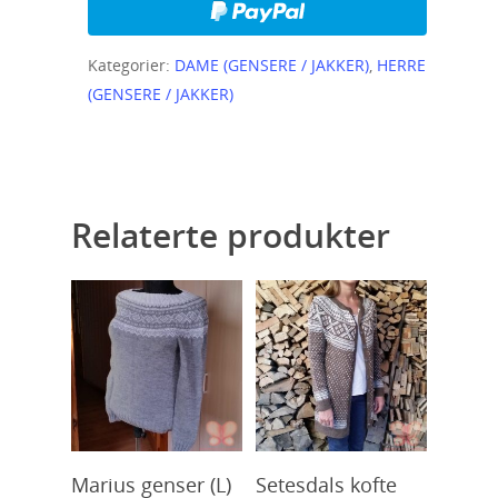
Kategorier:
DAME (GENSERE / JAKKER)
,
HERRE
(GENSERE / JAKKER)
Relaterte produkter
Kjøp
Kjøp
Marius genser (L)
Setesdals kofte