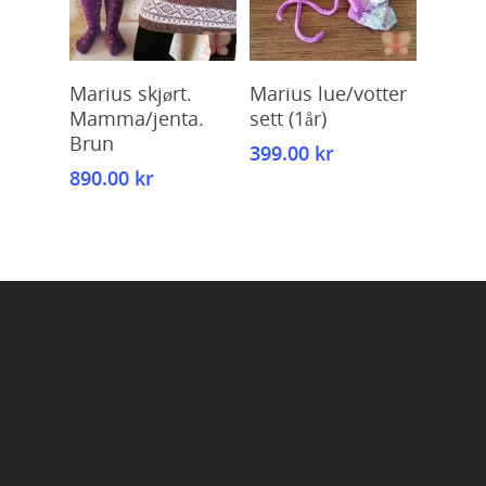
Kjøp
Kjøp
Marius skjørt.
Marius lue/votter
Mamma/jenta.
sett (1år)
Brun
399.00
kr
890.00
kr