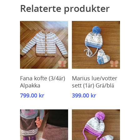
Relaterte produkter
Kjøp
Kjøp
Fana kofte (3/4år)
Marius lue/votter
Alpakka
sett (1år) Grå/blå
799.00
kr
399.00
kr