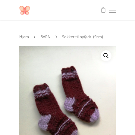
Hjem
BARN
Sokker til nyfødt. (9cm)