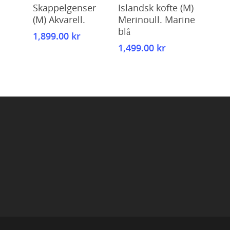
Kjøp
Kjøp
Skappelgenser
Islandsk kofte (M)
(M) Akvarell.
Merinoull. Marine
blå
1,899.00
kr
1,499.00
kr