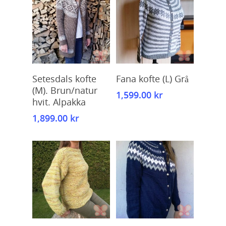
Kjøp
Kjøp
Setesdals kofte
Fana kofte (L) Grå
(M). Brun/natur
1,599.00
kr
hvit. Alpakka
1,899.00
kr