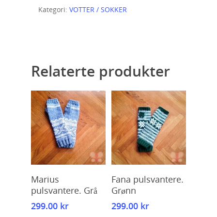
Kategori:
VOTTER / SOKKER
Relaterte produkter
Kjøp
Kjøp
Marius
Fana pulsvantere.
pulsvantere. Grå
Grønn
299.00
kr
299.00
kr