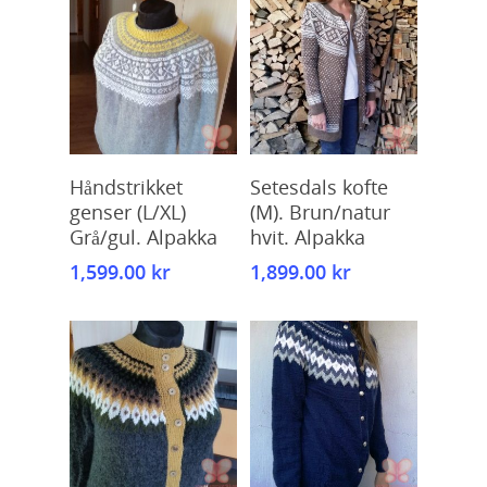
Kjøp
Kjøp
Håndstrikket
Setesdals kofte
genser (L/XL)
(M). Brun/natur
Grå/gul. Alpakka
hvit. Alpakka
1,599.00
kr
1,899.00
kr