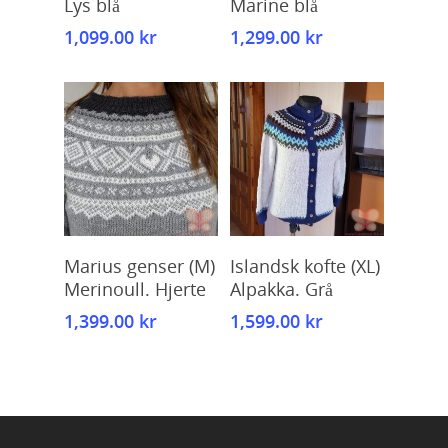
Lys blå
Marine blå
1,099.00
kr
1,299.00
kr
Kjøp
Kjøp
Marius genser (M)
Islandsk kofte (XL)
Merinoull. Hjerte
Alpakka. Grå
1,399.00
kr
1,599.00
kr