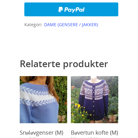
Kategori:
DAME (GENSERE / JAKKER)
Relaterte produkter
Kjøp
Kjøp
Snøløvgenser (M)
Bøvertun kofte (M)