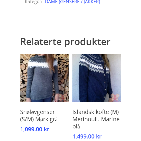
Kategori:
DAME (GENSERE / JAKKER)
Relaterte produkter
Kjøp
Kjøp
Snøløvgenser
Islandsk kofte (M)
(S/M) Mørk grå
Merinoull. Marine
blå
1,099.00
kr
1,499.00
kr