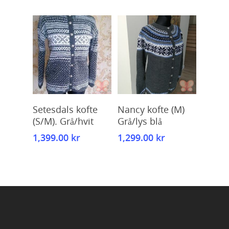
Kjøp
Kjøp
Setesdals kofte
Nancy kofte (M)
(S/M). Grå/hvit
Grå/lys blå
1,399.00
kr
1,299.00
kr