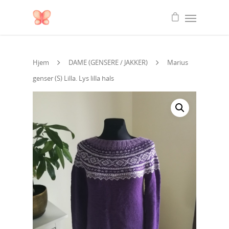
Hjem
DAME (GENSERE / JAKKER)
Marius
genser (S) Lilla. Lys lilla hals