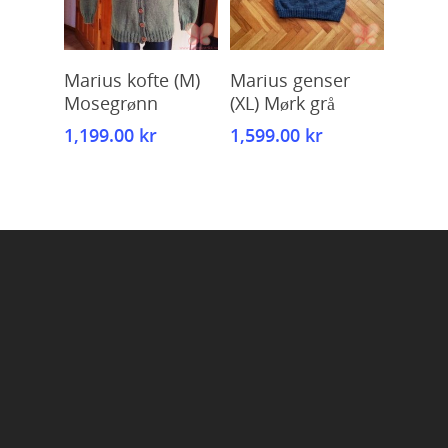
Kjøp
Kjøp
Marius kofte (M)
Marius genser
Mosegrønn
(XL) Mørk grå
1,199.00
kr
1,599.00
kr