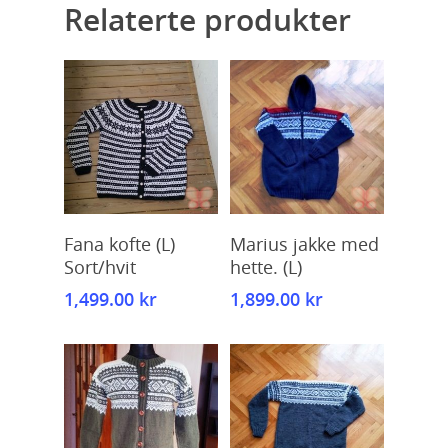
Relaterte produkter
Kjøp
Kjøp
Fana kofte (L)
Marius jakke med
Sort/hvit
hette. (L)
1,499.00
kr
1,899.00
kr