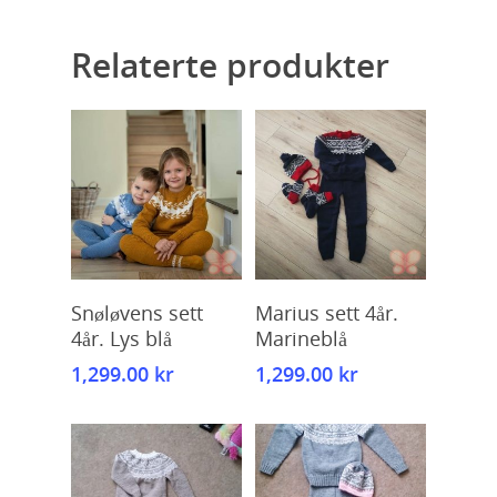
Relaterte produkter
Kjøp
Kjøp
Snøløvens sett
Marius sett 4år.
4år. Lys blå
Marineblå
1,299.00
kr
1,299.00
kr