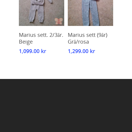
Kjøp
Kjøp
Marius sett. 2/3år.
Marius sett (9år)
Beige
Grå/rosa
1,099.00
kr
1,299.00
kr