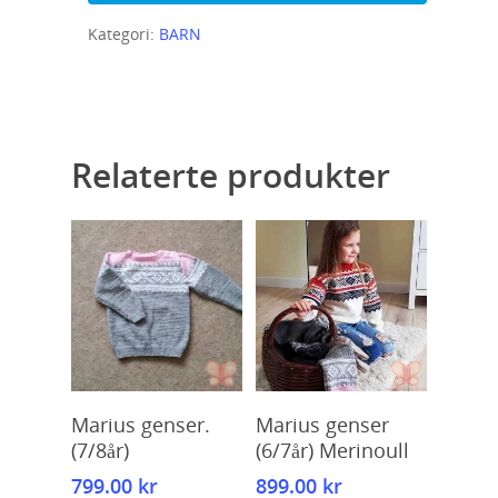
Kategori:
BARN
Relaterte produkter
Kjøp
Kjøp
Marius genser.
Marius genser
(7/8år)
(6/7år) Merinoull
799.00
kr
899.00
kr