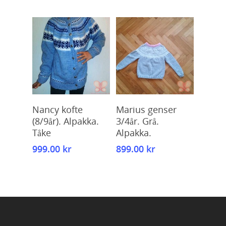
Kjøp
Kjøp
Nancy kofte
Marius genser
(8/9år). Alpakka.
3/4år. Grå.
Tåke
Alpakka.
999.00
kr
899.00
kr