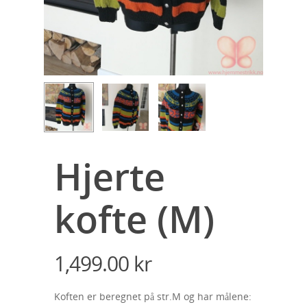
Hjerte
kofte (M)
1,499.00
kr
Koften er beregnet på str.M og har målene: