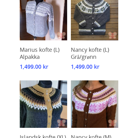
Kjøp
Kjøp
Marius kofte (L)
Nancy kofte (L)
Alpakka
Grå/grønn
1,499.00
kr
1,499.00
kr
Kjøp
Kjøp
Islandsk kofte (XL)
Nancy kofte (M)