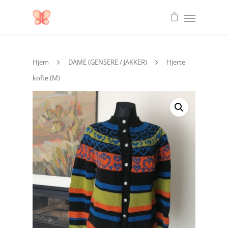
Hjem
DAME (GENSERE / JAKKER)
Hjerte
kofte (M)