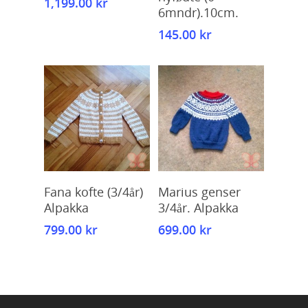
1,199.00
kr
6mndr).10cm.
145.00
kr
Kjøp
Kjøp
Fana kofte (3/4år)
Marius genser
Alpakka
3/4år. Alpakka
799.00
kr
699.00
kr