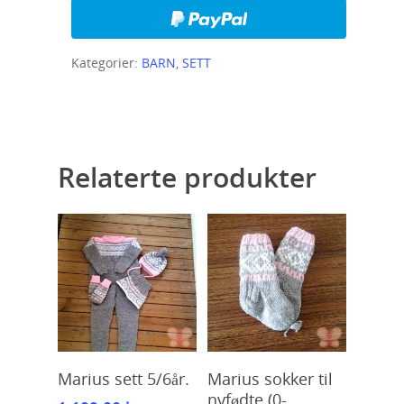
Kategorier:
BARN
,
SETT
Relaterte produkter
Kjøp
Kjøp
Marius sett 5/6år.
Marius sokker til
nyfødte (0-