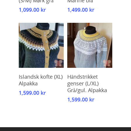
(S/M) Mørk grå
Marine blå
1,099.00
kr
1,499.00
kr
Kjøp
Kjøp
Islandsk kofte (XL)
Håndstrikket
Alpakka
genser (L/XL)
Grå/gul. Alpakka
1,599.00
kr
1,599.00
kr