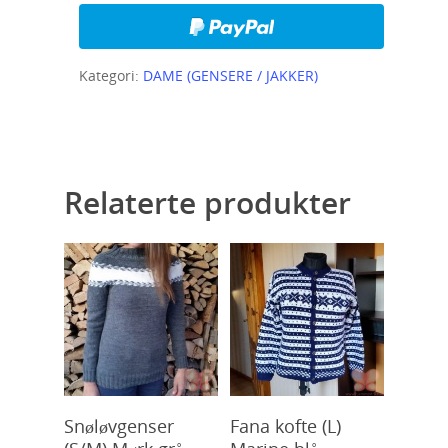
Kategori:
DAME (GENSERE / JAKKER)
Relaterte produkter
Kjøp
Kjøp
Snøløvgenser
Fana kofte (L)