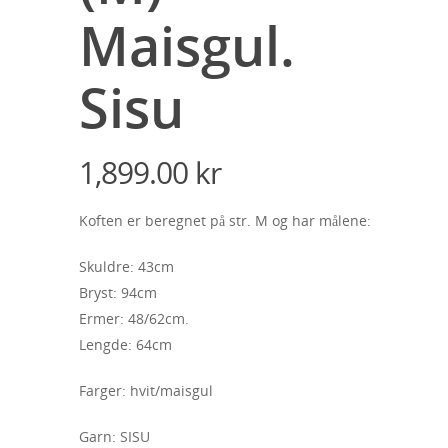
Maisgul.
Sisu
1,899.00
kr
Koften er beregnet på str. M og har målene:
Skuldre: 43cm
Bryst: 94cm
Ermer: 48/62cm.
Lengde: 64cm
Farger: hvit/maisgul
Garn: SISU