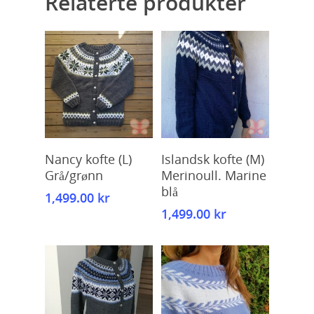
Relaterte produkter
Kjøp
Kjøp
Nancy kofte (L)
Islandsk kofte (M)
Grå/grønn
Merinoull. Marine
blå
1,499.00
kr
1,499.00
kr