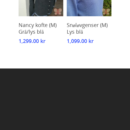
Kjøp
Kjøp
Nancy kofte (M)
Snøløvgenser (M)
Grå/lys blå
Lys blå
1,299.00
kr
1,099.00
kr