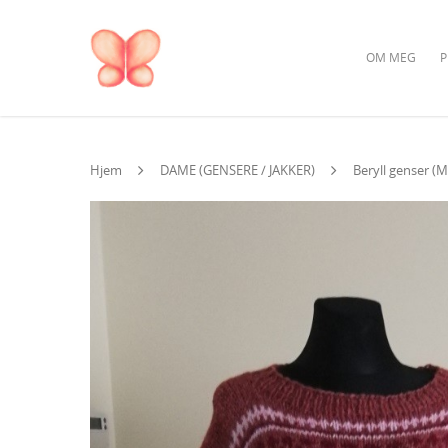
OM MEG
P
Hjem
DAME (GENSERE / JAKKER)
Beryll genser (M