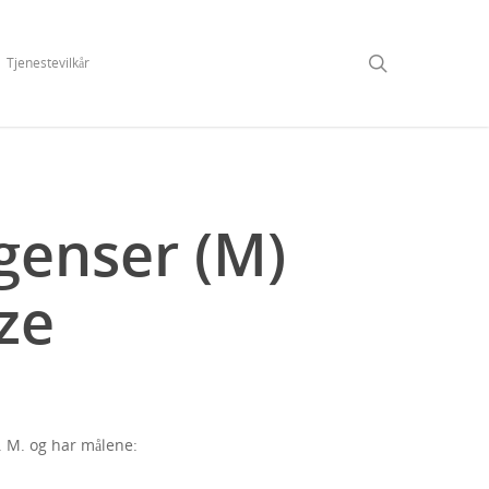
Tjenestevilkår
 genser (M)
ze
. M. og har målene: