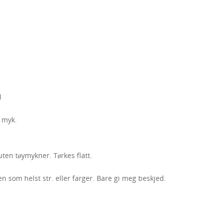
l
g myk.
ten tøymykner. Tørkes flatt.
en som helst str. eller farger. Bare gi meg beskjed.