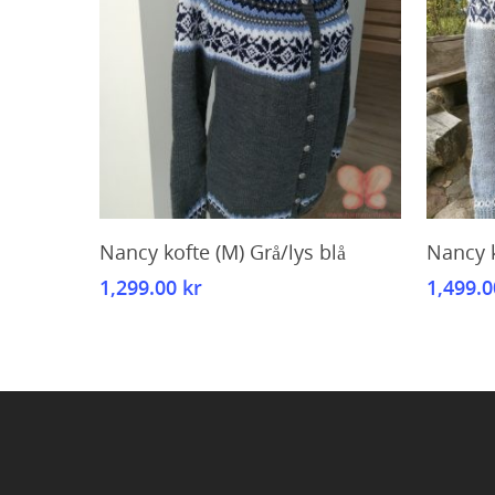
Kjøp
Nancy kofte (M) Grå/lys blå
Nancy k
1,299.00
kr
1,499.