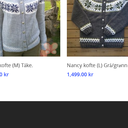
Kjøp
Kjøp
ofte (M) Tåke.
Nancy kofte (L) Grå/grønn
00
kr
1,499.00
kr